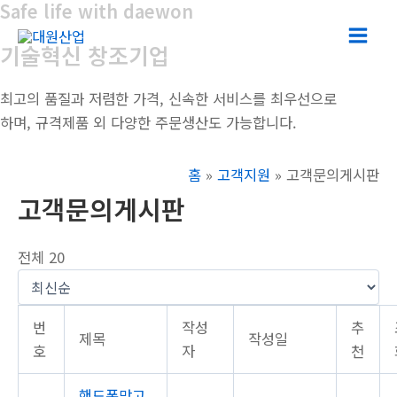
Safe life with daewon
콘
텐
Main
기술혁신 창조기업
츠
로
Men
최고의 품질과 저렴한 가격, 신속한 서비스를 최우선으로
건
하며, 규격제품 외 다양한 주문생산도 가능합니다.
너
뛰
홈
고객지원
고객문의게시판
기
고객문의게시판
전체 20
번
작성
추
제목
작성일
호
자
천
핸드폰맞고