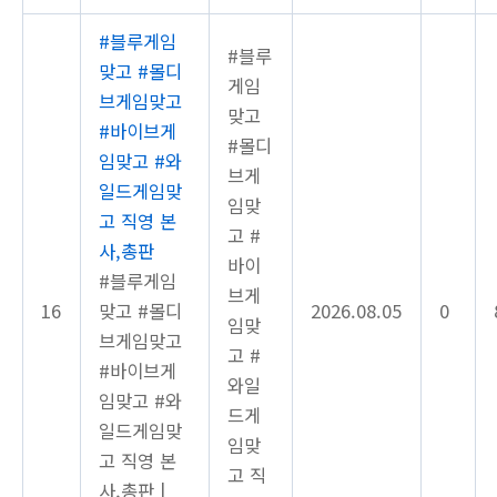
#블루게임
#블루
맞고 #몰디
게임
브게임맞고
맞고
#바이브게
#몰디
임맞고 #와
브게
일드게임맞
임맞
고 직영 본
고 #
사,총판
바이
#블루게임
브게
16
맞고 #몰디
2026.08.05
0
임맞
브게임맞고
고 #
#바이브게
와일
임맞고 #와
드게
일드게임맞
임맞
고 직영 본
고 직
사,총판
|