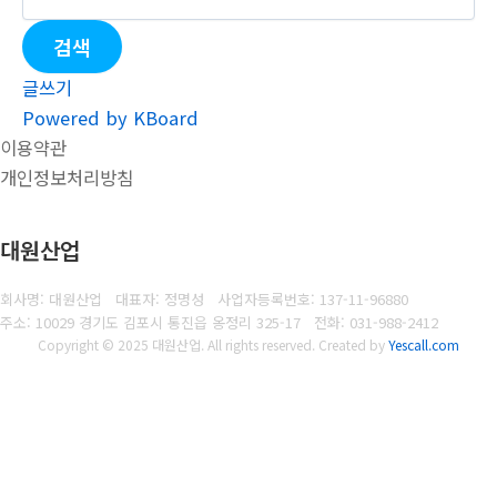
검색
글쓰기
Powered by KBoard
이용약관
개인정보처리방침
대원산업
회사명: 대원산업 대표자: 정명성
사업자등록번호: 137-11-96880
주소: 10029 경기도 김포시 통진읍 옹정리 325-17
전화: 031-988-2412
Copyright © 2025 대원산업. All rights reserved.
Created by
Yescall.com