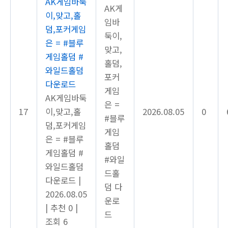
AK게임바둑
AK게
이,맞고,홀
임바
덤,포커게임
둑이,
은 = #블루
맞고,
게임홀덤 #
홀덤,
와일드홀덤
포커
다운로드
게임
AK게임바둑
은 =
17
이,맞고,홀
2026.08.05
0
#블루
덤,포커게임
게임
은 = #블루
홀덤
게임홀덤 #
#와일
와일드홀덤
드홀
다운로드
|
덤 다
2026.08.05
운로
|
추천 0
|
드
조회 6