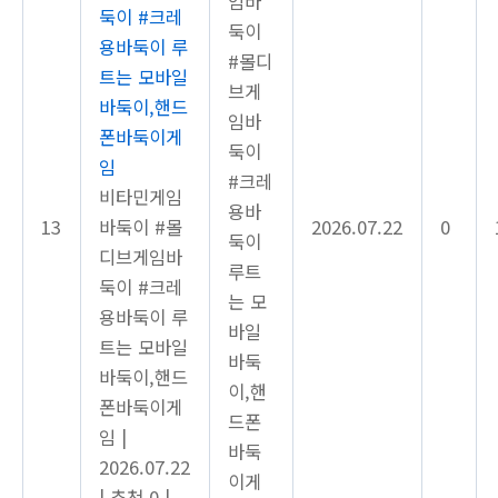
임바
둑이 #크레
둑이
용바둑이 루
#몰디
트는 모바일
브게
바둑이,핸드
임바
폰바둑이게
둑이
임
#크레
비타민게임
용바
13
바둑이 #몰
2026.07.22
0
둑이
디브게임바
루트
둑이 #크레
는 모
용바둑이 루
바일
트는 모바일
바둑
바둑이,핸드
이,핸
폰바둑이게
드폰
임
|
바둑
2026.07.22
이게
|
추천 0
|