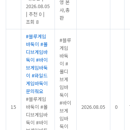
영 본
2026.08.05
사,총
|
추천 0
|
판
조회 8
#블루게임
#블루
바둑이 #몰
게임
디브게임바
바둑
둑이 #바이
이 #
브게임바둑
몰디
이 #와일드
브게
게임바둑이
임바
문의줘요
둑이
#블루게임
#바이
15
바둑이 #몰
2026.08.05
0
브게
디브게임바
임바
둑이 #바이
둑이