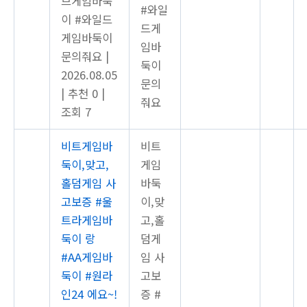
브게임바둑
#와일
이 #와일드
드게
게임바둑이
임바
문의줘요
|
둑이
2026.08.05
문의
|
추천 0
|
줘요
조회 7
비트게임바
비트
둑이,맞고,
게임
홀덤게임 사
바둑
고보증 #울
이,맞
트라게임바
고,홀
둑이 랑
덤게
#AA게임바
임 사
둑이 #원라
고보
인24 에요~!
증 #