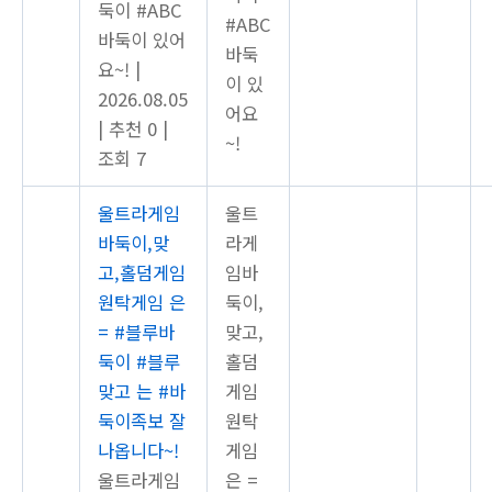
둑이 #ABC
#ABC
바둑이 있어
바둑
요~!
|
이 있
2026.08.05
어요
|
추천 0
|
~!
조회 7
울트라게임
울트
바둑이,맞
라게
고,홀덤게임
임바
원탁게임 은
둑이,
= #블루바
맞고,
둑이 #블루
홀덤
맞고 는 #바
게임
둑이족보 잘
원탁
나옵니다~!
게임
울트라게임
은 =