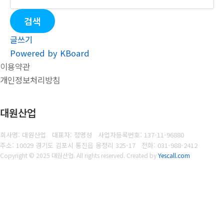
검색
글쓰기
Powered by KBoard
이용약관
개인정보처리방침
대원산업
회사명: 대원산업 대표자: 정명성
사업자등록번호: 137-11-96880
주소: 10029 경기도 김포시 통진읍 옹정리 325-17
전화: 031-988-2412
Copyright © 2025 대원산업. All rights reserved.
Created by
Yescall.com