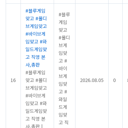
#블루게임
#블루
맞고 #몰디
게임
브게임맞고
맞고
#바이브게
#몰디
임맞고 #와
브게
일드게임맞
임맞
고 직영 본
고 #
사,총판
바이
#블루게임
브게
16
맞고 #몰디
2026.08.05
0
임맞
브게임맞고
고 #
#바이브게
와일
임맞고 #와
드게
일드게임맞
임맞
고 직영 본
고 직
사,총판
|