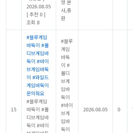
영 본
2026.08.05
사,총
|
추천 0
|
판
조회 8
#블루게임
#블루
바둑이 #몰
게임
디브게임바
바둑
둑이 #바이
이 #
브게임바둑
몰디
이 #와일드
브게
게임바둑이
임바
문의줘요
둑이
#블루게임
#바이
15
바둑이 #몰
2026.08.05
0
브게
디브게임바
임바
둑이 #바이
둑이