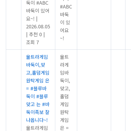
둑이 #ABC
#ABC
바둑이 있어
바둑
요~!
|
이 있
2026.08.05
어요
|
추천 0
|
~!
조회 7
울트라게임
울트
바둑이,맞
라게
고,홀덤게임
임바
원탁게임 은
둑이,
= #블루바
맞고,
둑이 #블루
홀덤
맞고 는 #바
게임
둑이족보 잘
원탁
나옵니다~!
게임
울트라게임
은 =