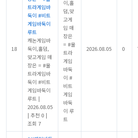
이,홀
트라게임바
덤,맞
둑이 #비트
고게
게임바둑이
임 매
루트
장은
캐논게임바
= #울
18
둑이,홀덤,
2026.08.05
0
트라
맞고게임 매
게임
장은 = #울
바둑
트라게임바
이 #
둑이 #비트
비트
게임바둑이
게임
루트
|
바둑
2026.08.05
이 루
|
추천 0
|
트
조회 7