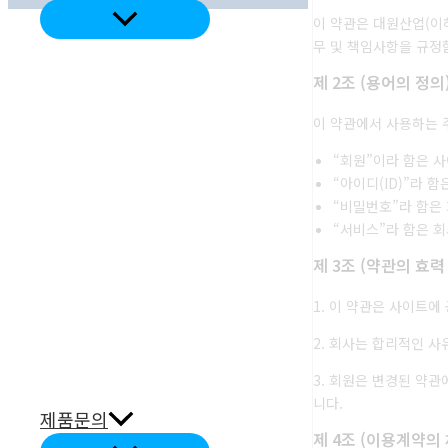
메
이 약관은 대원산업(이하
뉴
무 및 책임사항을 규정
토
글
제 2조 (용어의 정의
이 약관에서 사용하는 
“회원”이라 함은 
“아이디(ID)”라 
“비밀번호”라 함은
“서비스”라 함은 
제 3조 (약관의 효력
1. 이 약관은 사이트
2. 회사는 합리적인 
3. 회원은 변경된 약관
니다.
제품문의
제 4조 (이용계약의 