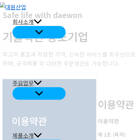
콘
Safe life with daewon
텐
회사소개
츠
메
기술혁신 창조기업
로
뉴
건
토
글
너
최고의 품질과 저렴한 가격, 신속한 서비스를 최우선으로
뛰
하며, 규격제품 외 다양한 주문생산도 가능합니다.
기
주요업무
메
뉴
이용약관
토
글
이용약관
이용약관
제 1조 (목적)
제품소개