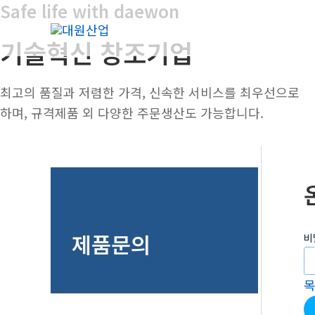
Safe life with daewon
콘
텐
기술혁신 창조기업
츠
로
건
최고의 품질과 저렴한 가격, 신속한 서비스를 최우선으로
너
하며, 규격제품 외 다양한 주문생산도 가능합니다.
뛰
기
제품문의
비